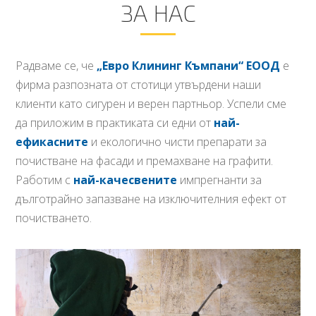
ЗА НАС
Радваме се, че
„Евро Клининг Къмпани“ ЕООД
е
фирма разпозната от стотици утвърдени наши
клиенти като сигурен и верен партньор. Успели сме
да приложим в практиката си едни от
най-
ефикасните
и екологично чисти препарати за
почистване на фасади и премахване на графити.
Работим с
най-качесвените
импрегнанти за
дълготрайно запазване на изключителния ефект от
почистването.