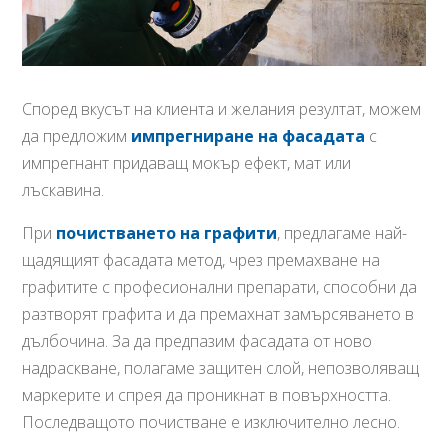
Според вкусът на клиента и желания резултат, можем
да предложим
импрегниране на фасадата
с
импрегнант придаващ мокър ефект, мат или
лъскавина.
При
почистването на графити
, предлагаме най-
щадящият фасадата метод, чрез премахване на
графитите с професионални препарати, способни да
разтворят графита и да премахнат замърсяването в
дълбочина. За да предпазим фасадата от ново
надраскване, полагаме защитен слой, непозволяващ
маркерите и спрея да проникнат в повърхността.
Последващото почистване е изключително лесно.